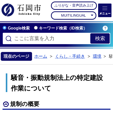
ふりがな・音声読み上げ
石岡市公式ホームペー
MUITILINGUAL
Google検索
キーワード検索（ID検索）
現在のページ
ホーム
くらし・手続き
環境
>
>
騒音・振動規制法上の特定建設
作業について
規制の概要