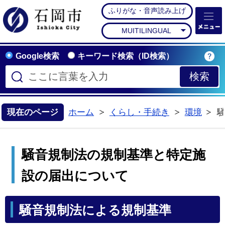
ふりがな・音声読み上げ
石岡市公式ホームペー
MUITILINGUAL
Google検索
キーワード検索（ID検索）
現在のページ
ホーム
くらし・手続き
環境
>
>
騒音規制法の規制基準と特定施
設の届出について
騒音規制法による規制基準