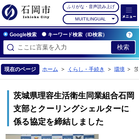
ふりがな・音声読み上げ
石岡市公式ホームペー
MUITILINGUAL
Google検索
キーワード検索（ID検索）
現在のページ
ホーム
くらし・手続き
環境
>
>
茨城県理容生活衛生同業組合石岡
支部とクーリングシェルターに
係る協定を締結しました