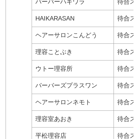
バーバーハギワラ
待合ス
HAIKARASAN
待合ス
ヘアーサロンこんどう
待合ス
理容ことぶき
待合ス
ウトー理容所
待合ス
バーバーズプラスワン
待合ス
ヘアーサロンネモト
待合ス
理容室あおき
待合ス
平松理容店
待合ス