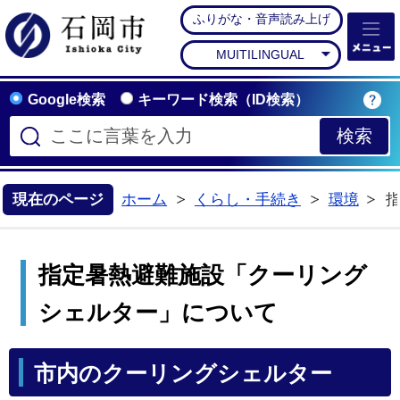
ふりがな・音声読み上げ
石岡市公式ホームペー
MUITILINGUAL
Google検索
キーワード検索（ID検索）
現在のページ
ホーム
くらし・手続き
環境
>
>
指定暑熱避難施設「クーリング
シェルター」について
市内のクーリングシェルター