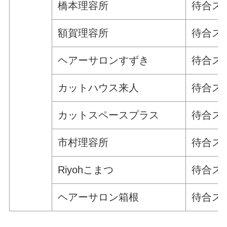
橋本理容所
待合ス
額賀理容所
待合ス
ヘアーサロンすずき
待合ス
カットハウス来人
待合ス
カットスペースプラス
待合ス
市村理容所
待合ス
Riyohこまつ
待合ス
ヘアーサロン箱根
待合ス