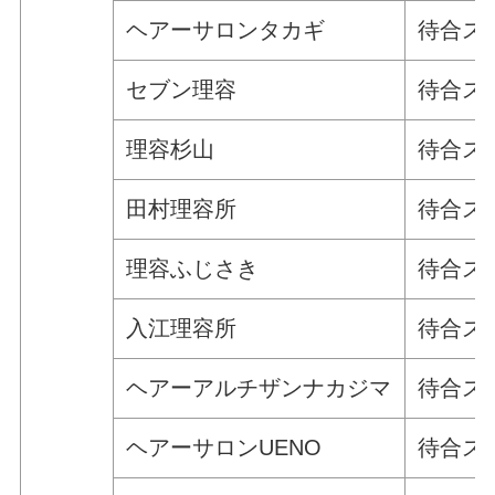
ヘアーサロンタカギ
待合ス
セブン理容
待合ス
理容杉山
待合ス
田村理容所
待合ス
理容ふじさき
待合ス
入江理容所
待合ス
ヘアーアルチザンナカジマ
待合ス
ヘアーサロンUENO
待合ス