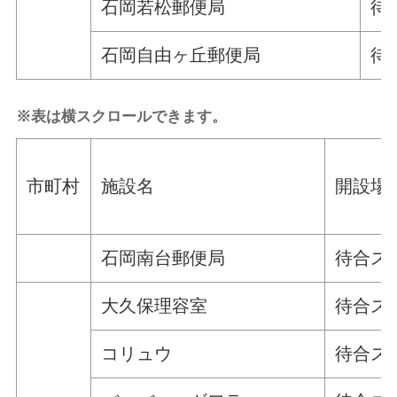
石岡若松郵便局
待
石岡自由ヶ丘郵便局
待
※表は横スクロールできます。
市町村
施設名
開設場
石岡南台郵便局
待合ス
大久保理容室
待合ス
コリュウ
待合ス