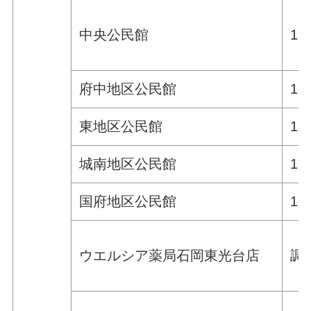
中央公民館
1
府中地区公民館
1
東地区公民館
1
城南地区公民館
1
国府地区公民館
1
ウエルシア薬局石岡東光台店
調