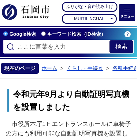
ふりがな・音声読み上げ
石岡市公式ホームペー
MUITILINGUAL
Google検索
キーワード検索（ID検索）
現在のページ
ホーム
くらし・手続き
各種手続
>
>
令和元年9月より自動証明写真機
を設置しました
市役所本庁1Ｆエントランスホールに車椅子
の方にも利用可能な自動証明写真機を設置し