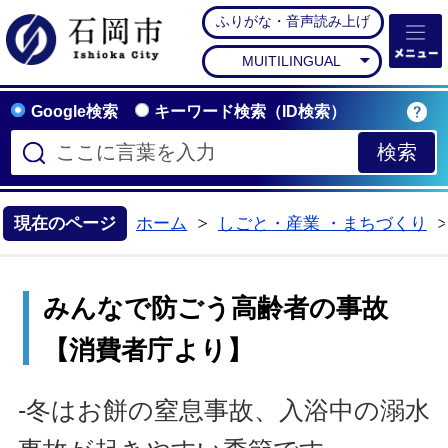
ふりがな・音声読み上げ
石岡市公式ホームペー
MUITILINGUAL
Google検索
キーワード検索（ID検索）
現在のページ
ホーム
しごと・産業 ・まちづくり
>
みんなで防ごう高齢者の事故
【消費者庁より】
-冬はお餅の窒息事故、入浴中の溺水