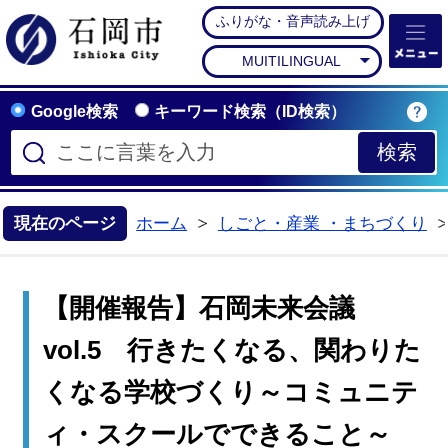
ふりがな・音声読み上げ
石岡市公式ホームペー
MUITILINGUAL
Google検索
キーワード検索（ID検索）
現在のページ
ホーム
しごと・産業 ・まちづくり
>
【開催報告】石岡未来会議
vol.5 行きたくなる、関わりた
くなる学校づくり～コミュニテ
ィ・スクールでできること～