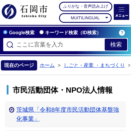
ふりがな・音声読み上げ
石岡市公式ホームペー
MUITILINGUAL
Google検索
キーワード検索（ID検索）
現在のページ
ホーム
しごと・産業 ・まちづくり
>
市民活動団体・NPO法人情報
茨城県「令和8年度市民活動団体基盤強
化事業」