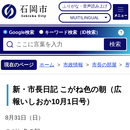
ふりがな・音声読み上げ
石岡市公式ホームペー
MUITILINGUAL
Google検索
キーワード検索（ID検索）
現在のページ
ホーム
市政情報
市長の部屋
>
>
>
新・市長日記 こがね色の朝（広
報いしおか10月1日号）
8月31日（日）