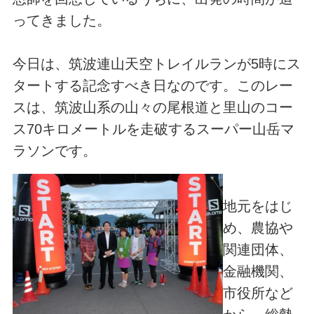
ってきました。
今日は、筑波連山天空トレイルランが5時にス
タートする記念すべき日なのです。このレー
スは、筑波山系の山々の尾根道と里山のコー
ス70キロメートルを走破するスーパー山岳マ
ラソンです。
地元をはじ
め、農協や
関連団体、
金融機関、
市役所など