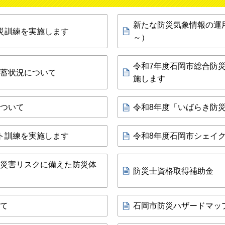
新たな防災気象情報の運用
災訓練を実施します
～）
令和7年度石岡市総合防
蓄状況について
施します
ついて
令和8年度「いばらき防
ト訓練を実施します
令和8年度石岡市シェイ
災害リスクに備えた防災体
防災士資格取得補助金
て
石岡市防災ハザードマッ