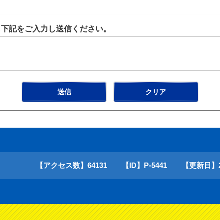
ら下記をご入力し送信ください。
【アクセス数】
64131
【ID】
P-5441
【更新日】