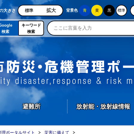
石岡市公式ホームページ
拡大
の大きさ
標準
背景色
青
黄
黒
標準
Google
キーワード
検索
検索
避難所
放射能・放射線情報
管理ポータルサイト
災害に備えて