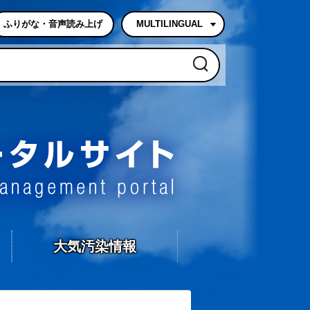
ふりがな・音声読み上げ
MULTILINGUAL
石岡市防災・危機管理
大気汚染情報