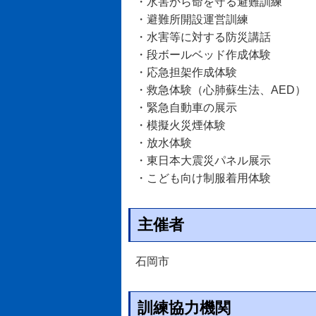
・水害から命を守る避難訓練
・避難所開設運営訓練
・水害等に対する防災講話
・段ボールベッド作成体験
・応急担架作成体験
・救急体験（心肺蘇生法、AED）
・緊急自動車の展示
・模擬火災煙体験
・放水体験
・東日本大震災パネル展示
・こども向け制服着用体験
主催者
石岡市
訓練協力機関