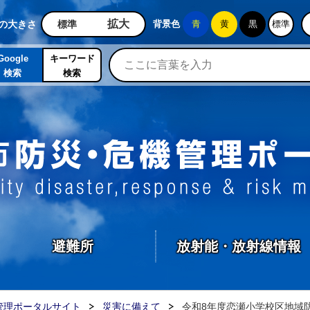
石岡市公式ホームページ
拡大
の大きさ
標準
背景色
青
黄
黒
標準
Google
キーワード
検索
検索
避難所
放射能・放射線情報
管理ポータルサイト
災害に備えて
令和8年度恋瀬小学校区地域