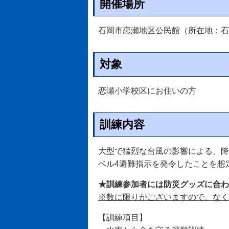
開催場所
石岡市恋瀬地区公民館（所在地：石岡
対象
恋瀬小学校区にお住いの方
訓練内容
大型で猛烈な台風の影響による、降
ベル4避難指示を発令したことを想
★訓練参加者には防災グッズに合わ
※数に限りがございますので、なく
【訓練項目】