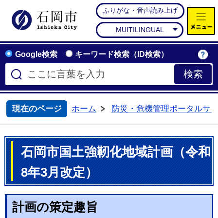
ふりがな・音声読み上げ
石岡市公式ホームページ
MUITILINGUAL
Google検索
キーワード検索（ID検索）
現在のページ
ホーム
防災・危機管理ポータルサ
>
石岡市国土強靭化地域計画（令和
8年3月改定）
計画の策定趣旨