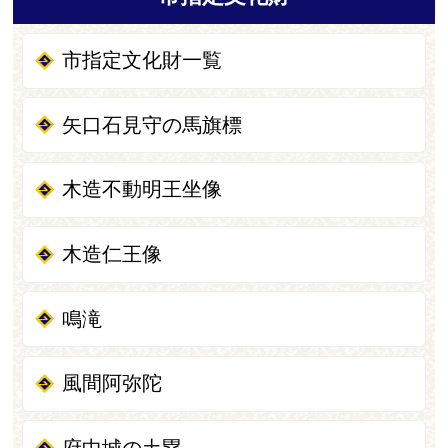
市指定文化財一覧
矢口石見守の馬旗標
木造不動明王坐像
木造仁王像
鳴滝
風間阿弥陀
府中城の土塁