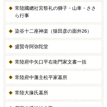
常陸國總社宮祭礼の獅子・山車・ささ
ら行事
染谷十二座神楽（猿田彦の面外26）
盛賢寺阿弥陀堂
常陸府中矢口平右衛門家文書一括
常陸府中藩主松平家墓所
常陸大掾氏墓所