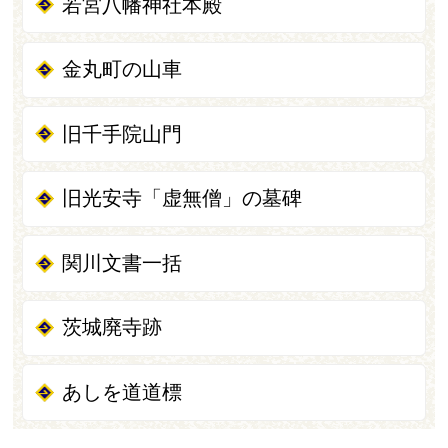
若宮八幡神社本殿
金丸町の山車
旧千手院山門
旧光安寺「虚無僧」の墓碑
関川文書一括
茨城廃寺跡
あしを道道標