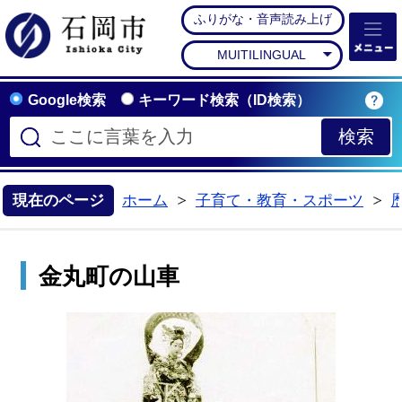
ふりがな・音声読み上げ
石岡市公式ホームペー
MUITILINGUAL
Google検索
キーワード検索（ID検索）
現在のページ
ホーム
子育て・教育・スポーツ
>
>
金丸町の山車