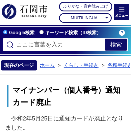
ふりがな・音声読み上げ
石岡市公式ホームペー
MUITILINGUAL
Google検索
キーワード検索（ID検索）
現在のページ
ホーム
くらし・手続き
各種手続
>
>
マイナンバー（個人番号）通知
カード廃止
令和2年5月25日に通知カードが廃止となり
ました。