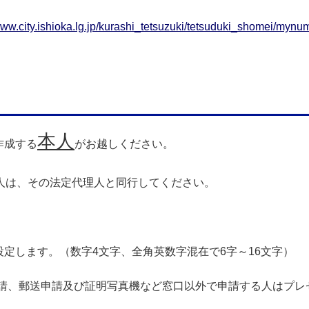
/www.city.ishioka.lg.jp/kurashi_tetsuzuki/tetsuduki_shomei/my
本人
作成する
がお越しください。
人は、その法定代理人と同行してください。
定します。（数字4文字、全角英数字混在で6字～16文字）
申請、郵送申請及び証明写真機など窓口以外で申請する人はプレ