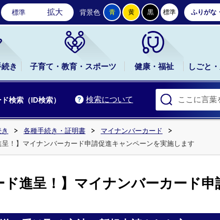
石岡市公式ホームページ
拡大
標準
背景色
青
黄
黒
標準
ふりがな
手続き
子育て・教育・スポーツ
健康・福祉
しごと・
検索について
ド検索（ID検索）
続き
各種手続き・証明書
マイナンバーカード
進呈！】マイナンバーカード申請促進キャンペーンを実施します
ード進呈！】マイナンバーカード申