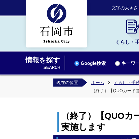
文字の大きさ
くらし・
情報を探す
Google検索
キーワー
SEARCH
現在の位置
ホーム
くらし・手
（終了）【QUOカード
（終了）【QUOカ
実施します