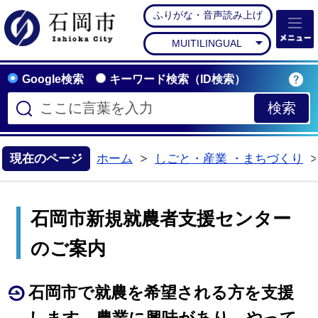
ふりがな・音声読み上げ
石岡市公式ホームペー
MUITILINGUAL
Google検索
キーワード検索（ID検索）
現在のページ
ホーム
しごと・産業 ・まちづくり
>
石岡市新規就農者支援センター
のご案内
石岡市で就農を希望される方を支援