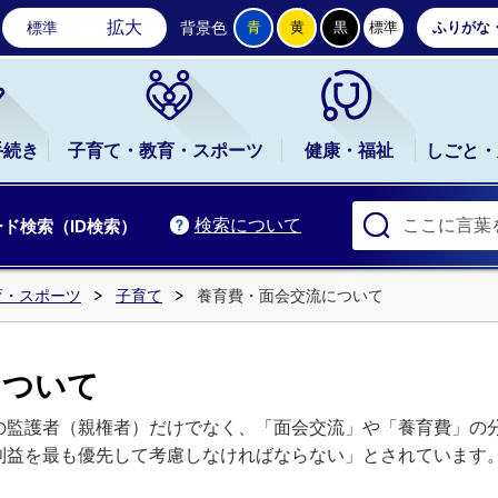
石岡市公式ホームページ
拡大
標準
背景色
青
黄
黒
標準
ふりがな
手続き
子育て・教育・スポーツ
健康・福祉
しごと・
検索について
ド検索（ID検索）
育・スポーツ
子育て
養育費・面会交流について
について
の監護者（親権者）だけでなく、「面会交流」や「養育費」の
利益を最も優先して考慮しなければならない」とされています