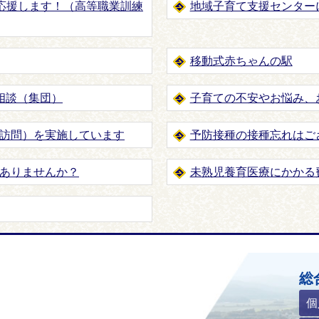
を応援します！（高等職業訓練
地域子育て支援センター
移動式赤ちゃんの駅
相談（集団）
子育ての不安やお悩み、
訪問）を実施しています
予防接種の接種忘れはご
ありませんか？
未熟児養育医療にかかる
ホームページ
総
個