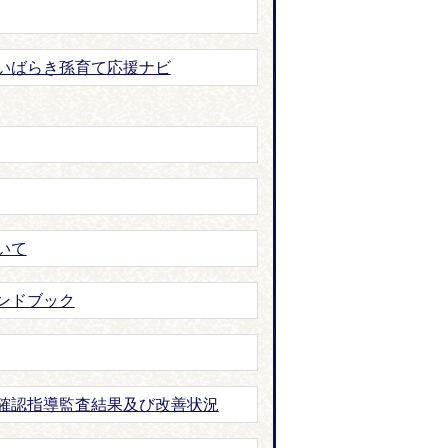
いばらき孫育て応援ナビ
いて
ンドブック
確認指導監査結果及び改善状況