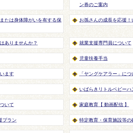
ン券のご案内
または身体障がいを有する保
お孫さんの成長を応援！
はありませんか？
就業支援専門員について
児童扶養手当
います
「ヤングケアラー」につ
いばらきリトルベビーハ
ついて
家庭教育【 動画配信 】
援プラン
特定教育・保育施設等の