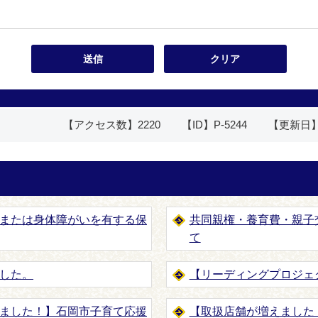
【アクセス数】
2220
【ID】
P-5244
【更新日
または身体障がいを有する保
共同親権・養育費・親子
て
した。
【リーディングプロジェ
ました！】石岡市子育て応援
【取扱店舗が増えました