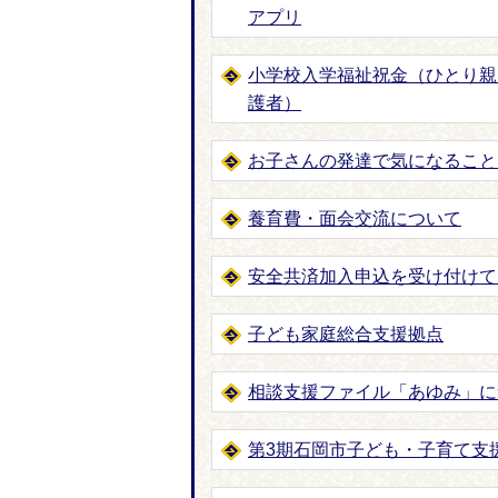
アプリ
小学校入学福祉祝金（ひとり親
護者）
お子さんの発達で気になること
養育費・面会交流について
安全共済加入申込を受け付けて
子ども家庭総合支援拠点
相談支援ファイル「あゆみ」に
第3期石岡市子ども・子育て支