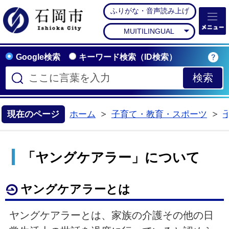
ふりがな・音声読み上げ
石岡市公式ホームペー
MUITILINGUAL
Google検索
キーワード検索（ID検索）
現在のページ
ホーム
子育て・教育・スポーツ
>
>
「ヤングケアラー」について
ヤングケアラーとは
ヤングケアラーとは、家族の介護その他の日