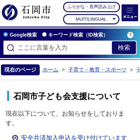
ふりがな・音声読み上げ
石岡市公式ホームペー
MUITILINGUAL
Google検索
キーワード検索（ID検索）
現在のページ
ホーム
子育て・教育・スポーツ
>
>
石岡市子ども会支援について
現在以下について、お知らせをしておりま
す。
安全共済加入申込を受け付けています