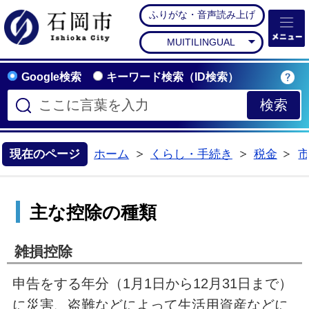
ふりがな・音声読み上げ
石岡市公式ホームペー
MUITILINGUAL
Google検索
キーワード検索（ID検索）
現在のページ
ホーム
くらし・手続き
税金
>
>
>
主な控除の種類
雑損控除
申告をする年分（1月1日から12月31日まで）
に災害、盗難などによって生活用資産などに