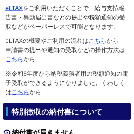
eLTAX
をご利用いただくことで、給与支払報
告書・異動届出書などの提出や税額通知の受
取などがペーパーレスで可能となります。
eLTAXの概要やご利用の流れは
こちら
から
申請書の提出や通知の受取などの操作方法は
こちら
から
※令和6年度から納税義務者用の税額通知の電
子受取ができるようになりました。くわしく
は
こちら
から
特別徴収の納付書について
納付書が届きません。