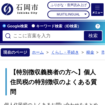
ふりがな・音声読み上げ
石岡市公式ホームペー
MUITILINGUAL
Google検索
キーワード検索（ID検索）
現在のページ
ホーム
くらし・手続き
税金
>
>
>
【特別徴収義務者の方へ】個人
住民税の特別徴収のよくある質
問
個人住民税のよくあるお問い合わせをまとめ