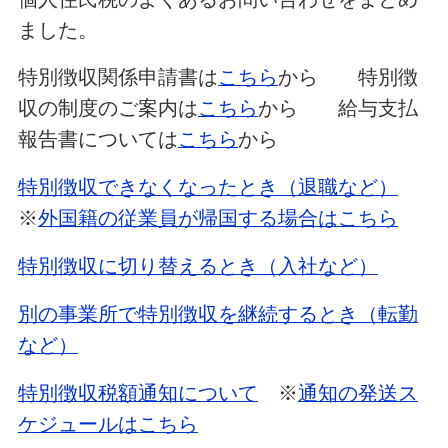
ました。
特別徴収関係申請書は
こちら
から 特別徴
収の制度のご案内は
こちら
から 給与支払
報告書については
こちら
から
特別徴収できなくなったとき（退職など）
※
外国籍の従業員が帰国する場合はこちら
特別徴収に切り替えるとき（入社など）
別の事業所で特別徴収を継続するとき（転勤
など）
特別徴収税額通知について
※
通知の発送ス
ケジュールはこちら