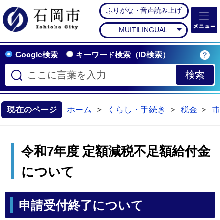
ふりがな・音声読み上げ
石岡市公式ホームペー
MUITILINGUAL
Google検索
キーワード検索（ID検索）
現在のページ
ホーム
くらし・手続き
税金
>
>
>
令和7年度 定額減税不足額給付金
について
申請受付終了について