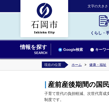
文字の大きさ
くらし・
情報を探す
Google検索
キーワー
SEARCH
現在の位置
ホーム
健康・福祉
産前産後期間の国
子育て世代の負担軽減、次世代育成
制度です。