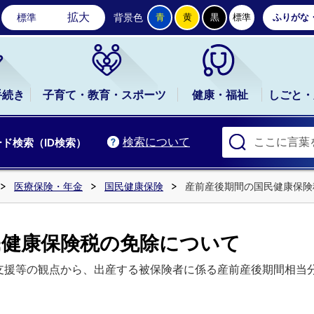
石岡市公式ホームページ
拡大
標準
背景色
青
黄
黒
標準
ふりがな
手続き
子育て・教育・スポーツ
健康・福祉
しごと・
検索について
ド検索（ID検索）
医療保険・年金
国民健康保険
産前産後期間の国民健康保険
民健康保険税の免除について
支援等の観点から、出産する被保険者に係る産前産後期間相当