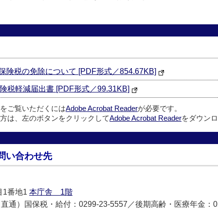
税の免除について [PDF形式／854.67KB]
軽減届出書 [PDF形式／99.31KB]
ルをご覧いただくには
Adobe Acrobat Reader
が必要です。
方は、左のボタンをクリックして
Adobe Acrobat Reader
をダウンロ
問い合わせ先
目1番地1
本庁舎 1階
（直通）国保税・給付：0299-23-5557／後期高齢・医療年金：0299