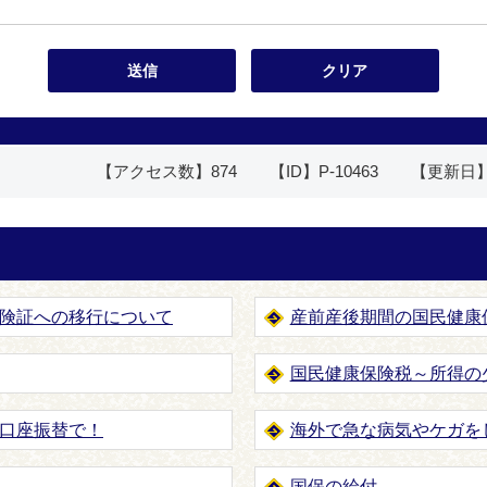
【アクセス数】
874
【ID】
P-10463
【更新日
険証への移行について
産前産後期間の国民健康
国民健康保険税～所得の
口座振替で！
海外で急な病気やケガを
国保の給付