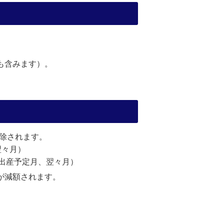
も含みます）。
除されます。
翌々月）
、出産予定月、翌々月）
が減額されます。