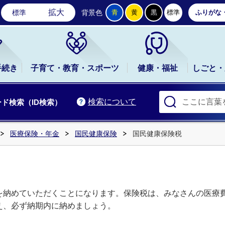
石岡市公式ホームページ
拡大
標準
背景色
青
黄
黒
標準
ふりがな
手続き
子育て・教育・スポーツ
健康・福祉
しごと・
検索について
ド検索（ID検索）
医療保険・年金
国民健康保険
国民健康保険税
を納めていただくことになります。保険税は、みなさんの医療
え、必ず納期内に納めましょう。