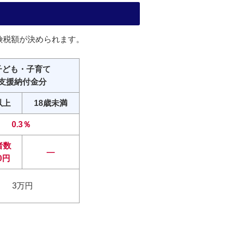
険税額が決められます。
子ども・子育て
支援納付金分
以上
18歳未満
0.3％
者数
―
00円
3万円