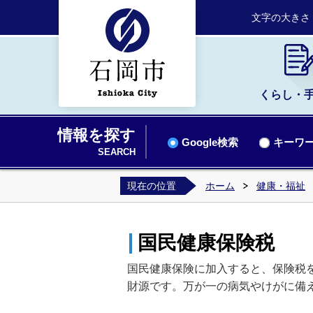
文字の大きさ
くらし・
情報を探す
Google検索
キーワー
SEARCH
現在の位置
ホーム
健康・福祉
国民健康保険税
国民健康保険に加入すると、保険税
財源です。万が一の病気やけがに備