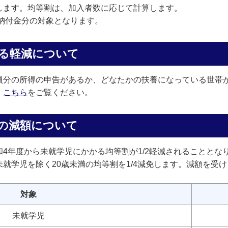
します。均等割は、加入者数に応じて計算します。
険納付金分の対象となります。
る軽減について
員分の所得の申告があるか、どなたかの扶養になっている世帯
、
こちら
をご覧ください。
税の減額について
4年度から未就学児にかかる均等割が1/2軽減されることとな
就学児を除く20歳未満の均等割を1/4減免します。減額を受
対象
未就学児