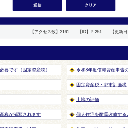
【アクセス数】
2161
【ID】
P-251
【更新日
必要です（固定資産税）
令和8年度償却資産申告
固定資産税・都市計画税
土地の評価
産税が減額されます
個人住宅を耐震改修する