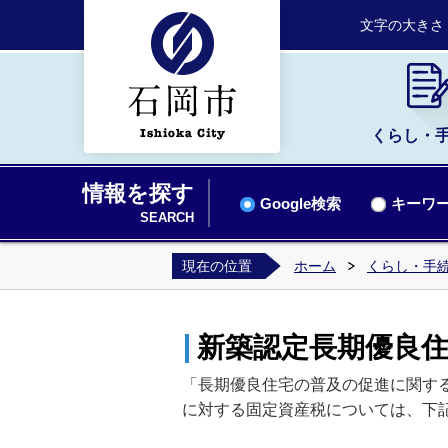
文字の大きさ
くらし・
情報を探す
Google検索
キーワー
SEARCH
現在の位置
ホーム
くらし・手
新築認定長期優良
「長期優良住宅の普及の促進に関する
に対する固定資産税については、下