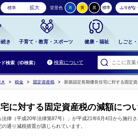
石岡市公式ホームページ
拡大
標準
背景色
青
黄
黒
標準
ふりがな
手続き
子育て・教育・スポーツ
健康・福祉
しごと・
検索について
ド検索（ID検索）
続き
税金
固定資産税
新築認定長期優良住宅に対する固定資
住宅に対する固定資産税の減額につ
法律（平成20年法律第87号）」が平成21年6月4日から施行
記の通り減税措置が講じられています。