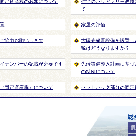
固定資産税の減額について
住宅のバリアフリー改修
て
置
家屋の評価
ご協力お願いします
太陽光発電設備を設置し
税はどうなりますか？
イナンバーの記載が必要です
先端設備導入計画に基づ
の特例について
（固定資産税）について
セットバック部分の固定
ホームページ
総
個