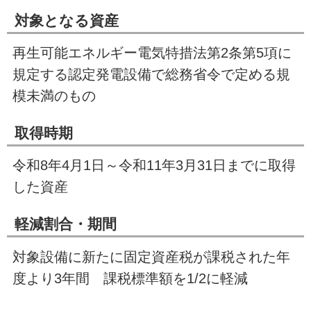
対象となる資産
再生可能エネルギー電気特措法第2条第5項に
規定する認定発電設備で総務省令で定める規
模未満のもの
取得時期
令和8年
4
月
1
日～令和11年
3
月
31
日までに取得
した資産
軽減割合・期間
対象設備に新たに固定資産税が課税された年
度より
3
年間 課税標準額を1
/2
に軽減