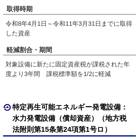
取得時期
令和8年
4
月
1
日～令和11年
3
月
31
日までに取得
した資産
軽減割合・期間
対象設備に新たに固定資産税が課税された年
度より
3
年間 課税標準額を1
/2
に軽減
特定再生可能エネルギー発電設備：
水力発電設備（償却資産）（地方税
法附則第
15
条第24項第
1
号ロ）