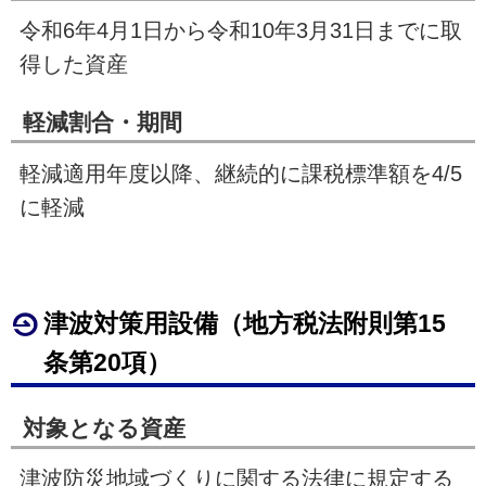
令和6年
4
月
1
日から令和10年
3
月
31
日までに取
得した資産
軽減割合・期間
軽減適用年度以降、継続的に課税標準額を4/5
に軽減
津波対策用設備（地方税法附則第
15
条第
20
項）
対象となる資産
津波防災地域づくりに関する法律に規定する