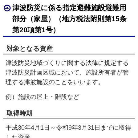
津波防災に係る指定避難施設避難用
部分（家屋）（地方税法附則第
15
条
第20項第
1
号）
対象となる資産
津波防災地域づくりに関する法律に規定する
津波防災計画区域において、施設所有者が管
理する津波施設のことをいいます。
例）施設の屋上・階段など
取得時期
平成
30
年
4
月
1
日～令和9年
3
月
31
日までに取得
した資産