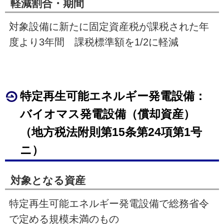
軽減割合・期間
対象設備に新たに固定資産税が課税された年
度より
3
年間 課税標準額を1
/2
に軽減
特定再生可能エネルギー発電設備：
バイオマス発電設備（償却資産）
（地方税法附則第
15
条第24項第1号
ニ）
対象となる資産
特定再生可能エネルギー発電設備で総務省令
で定める規模未満のもの