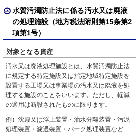
水質汚濁防止法に係る汚水又は廃液
の処理施設（地方税法附則第
15
条第
2
項第
1
号）
対象となる資産
汚水又は廃液処理施設とは、水質汚濁防止法
に規定する特定施設又は指定地域特定施設を
設置する工場又は事業場の汚水又は廃液を処
理する施設のことをいいます。ただし、軽減
の適用は新設されたものに限ります。
例）沈殿又は浮上装置・油水分離装置・汚泥
処理装置・濾過装置・バーク処理装置など