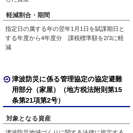
軽減割合・期間
指定日の属する年の翌年
1
月
1
日を賦課期日と
する年度から4年度分 課税標準額を
2/3
に軽
減
津波防災に係る管理協定の協定避難
用部分（家屋）（地方税法附則第
15
条第21項第
2
号）
対象となる資産
津波防災地域づくりに関する法律に規定する