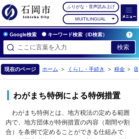
ふりがな・音声読み上げ
石岡市公式ホームペー
MUITILINGUAL
Google検索
キーワード検索（ID検索）
現在のページ
ホーム
くらし・手続き
税金
>
>
>
わがまち特例による特例措置
わがまち特例とは、地方税法の定める範囲
内で、地方団体が特例措置の内容（期間や割
合）を条例で定めることができる仕組みで