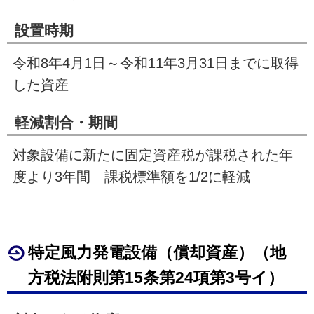
設置時期
令和8年
4
月
1
日～令和11年
3
月
31
日までに取得
した資産
軽減割合・期間
対象設備に新たに固定資産税が課税された年
度より
3
年間 課税標準額を1
/2
に軽減
特定風力発電設備（償却資産）（地
方税法附則第
15
条第24項第
3
号イ）