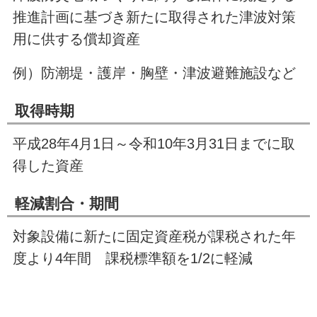
推進計画に基づき新たに取得された津波対策
用に供する償却資産
例）防潮堤・護岸・胸壁・津波避難施設など
取得時期
平成28年
4
月
1
日～令和10年
3
月
31
日までに取
得した資産
軽減割合・期間
対象設備に新たに固定資産税が課税された年
度より4年間 課税標準額を
1/2
に軽減