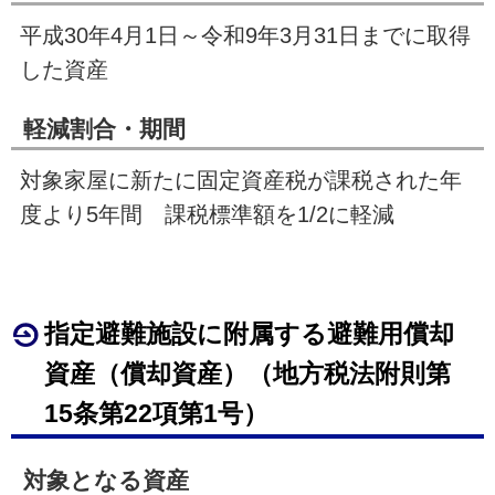
平成
30
年
4
月
1
日～令和9年
3
月
31
日までに取得
した資産
軽減割合・期間
対象家屋に新たに固定資産税が課税された年
度より
5
年間 課税標準額を
1/2
に軽減
指定避難施設に附属する避難用償却
資産（償却資産）（地方税法附則第
15
条第22項第
1
号）
対象となる資産