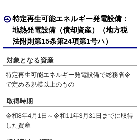
特定再生可能エネルギー発電設備：
地熱発電設備（償却資産）（地方税
法附則第
15
条第24項第
1
号ハ）
対象となる資産
特定再生可能エネルギー発電設備で総務省令
で定める規模以上のもの
取得時期
令和8年
4
月
1
日～令和11年
3
月
31
日までに取得
した資産