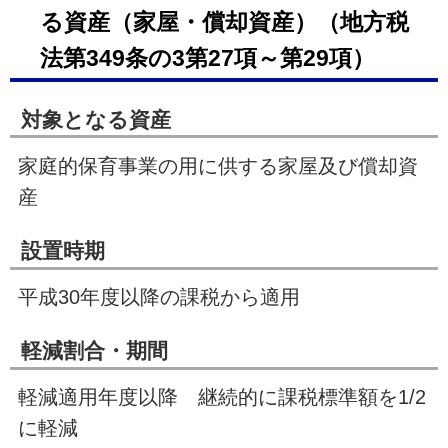
る資産（家屋・償却資産）（地方税
法第
349
条の3第
27
項～第
29
項）
対象となる資産
家庭的保育事業の用に供する家屋及び償却資
産
設置時期
平成
30
年度以降の課税から適用
軽減割合・期間
軽減適用年度以降 継続的に課税標準額を
1/2
に軽減