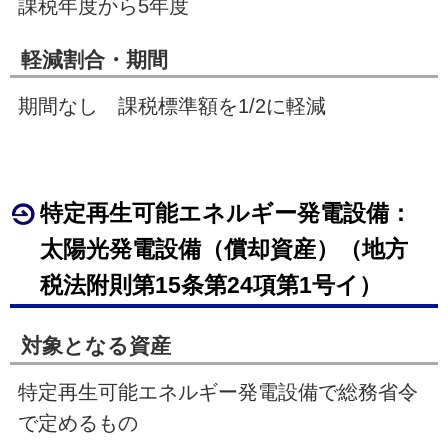
課税年度から
5
年度
軽減割合・期間
期間なし 課税標準額を
1/2
に軽減
特定再生可能エネルギー発電設備：
太陽光発電設備（償却資産）（地方
税法附則第
15
条第24項第
1
号イ）
対象となる資産
特定再生可能エネルギー発電設備で総務省令
で定めるもの