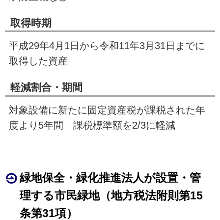
取得時期
平成
29
年
4
月
1
日から令和11年
3
月
31
日までに
取得した資産
軽減割合・期間
対象設備に新たに固定資産税が課税された年
度より
5
年間 課税標準額を
2/3
に軽減
緑地保全・緑化推進法人が設置・管
理する市民緑地（地方税法附則第
15
条第31項）