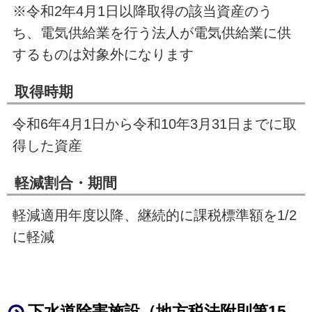
※令和2年4月1日以降取得の該当資産のう
ち、電気供給業を行う法人が電気供給業に供
するものは対象外になります
取得時期
令和6年
4
月
1
日から令和10年
3
月
31
日までに取
得した資産
軽減割合・期間
軽減適用年度以降、継続的に課税標準額を
1/2
に軽減
下水道除害施設（地方税法附則第
15