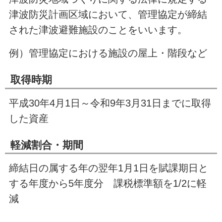
津波防災計画区域において、管理協定が締結
された津波避難施設のことをいいます。
例）管理協定における施設の屋上・階段など
取得時期
平成
30
年
4
月
1
日～令和9年
3
月
31
日までに取得
した資産
軽減割合・期間
締結日の属する年の翌年
1
月
1
日を賦課期日と
する年度から
5
年度分 課税標準額を
1/2
に軽
減