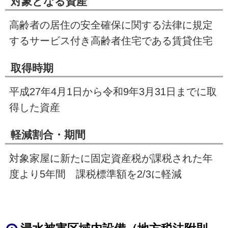
対象となる資産
高齢者の居住の安全確保に関する法律に規定
するサービス付き高齢者住宅である賃貸住宅
取得時期
平成
27
年
4
月
1
日から令和9年
3
月
31
日までに取
得した資産
軽減割合・期間
対象家屋に新たに固定資産税が課税された年
度より
5
年間 課税標準額を
2/3
に軽減