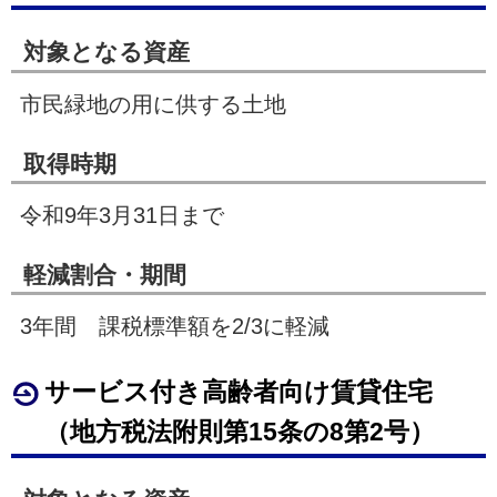
対象となる資産
市民緑地の用に供する土地
取得時期
令和9年
3
月
31
日まで
軽減割合・期間
3
年間 課税標準額を
2/3
に軽減
サービス付き高齢者向け賃貸住宅
（地方税法附則第
15
条の
8
第
2
号）