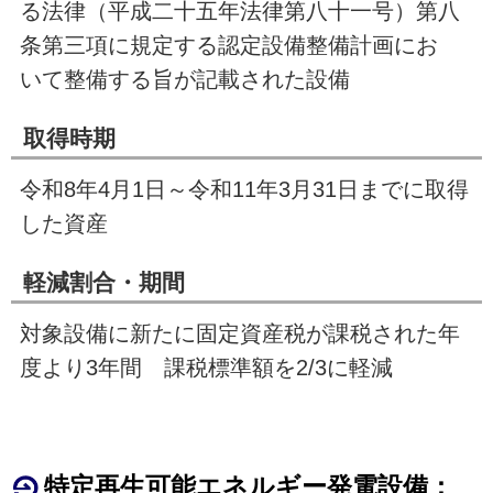
る法律（平成二十五年法律第八十一号）第八
条第三項に規定する認定設備整備計画にお
いて整備する旨が記載された設備
取得時期
令和8年
4
月
1
日～令和11年
3
月
31
日までに取得
した資産
軽減割合・期間
対象設備に新たに固定資産税が課税された年
度より
3
年間 課税標準額を2
/3
に軽減
特定再生可能エネルギー発電設備：