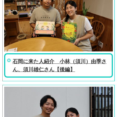
石岡に来た人紹介 小林（須川）由季さ
ん、須川雄仁さん【後編】