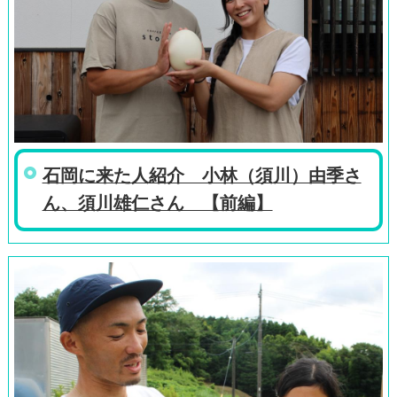
石岡に来た人紹介 小林（須川）由季さ
ん、須川雄仁さん 【前編】