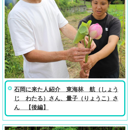
石岡に来た人紹介 東海林 航（しょう
じ わたる）さん、量子（りょうこ）さ
ん 【後編】