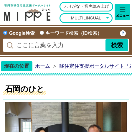
ふりがな・音声読み上げ
石岡市移住定住ポータ
MULTILINGUAL
Google検索
キーワード検索（ID検索）
現在の位置
ホーム
移住定住支援ポータルサイト「
石岡のひと