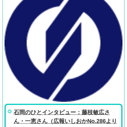
石岡のひとインタビュー：藤枝敏広さ
ん・一恵さん（広報いしおかNo.286より