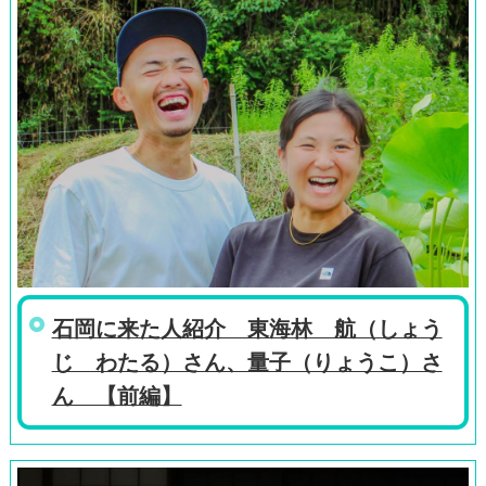
石岡に来た人紹介 東海林 航（しょう
じ わたる）さん、量子（りょうこ）さ
ん 【前編】