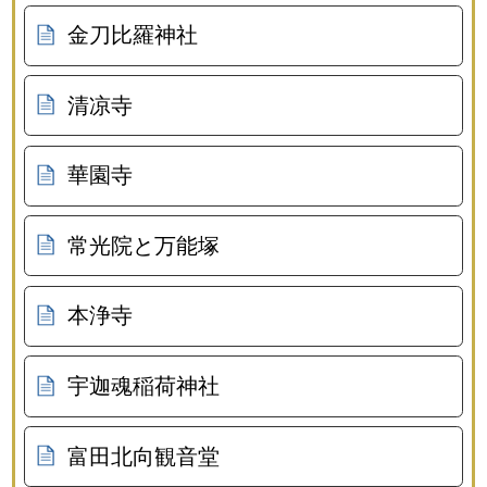
金刀比羅神社
清凉寺
華園寺
常光院と万能塚
本浄寺
宇迦魂稲荷神社
富田北向観音堂