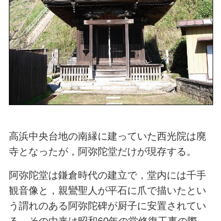
高浜中央台地の南縁に建っていた西光院は廃
寺となったが，阿弥陀堂だけが現存する。
阿弥陀堂は鎌倉時代の建立で，堂内には千手
観音像と，親鸞聖人が平石に爪で描いたとい
う謂れのある阿弥陀碑が厨子に安置されてい
る。その由来は昭和60年の堂修復工事の際