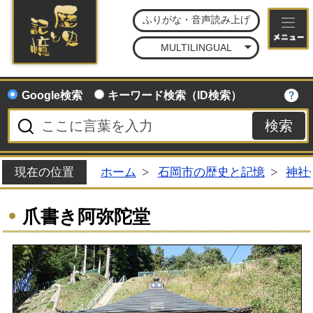
石
ふりがな・音声読み上げ
MULTILINGUAL
Google検索
キーワード検索（ID検索）
現在の位置
ホーム
石岡市の歴史と記憶
神社
爪書き阿弥陀堂