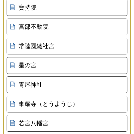
寶持院
宮部不動院
常陸國總社宮
星の宮
青屋神社
東耀寺（とうようじ）
若宮八幡宮