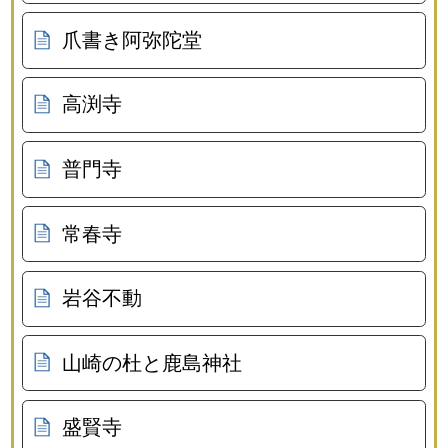
爪書き阿弥陀堂
高渕寺
普門寺
常春寺
岩谷不動
山崎の杜と鹿島神社
盛賢寺