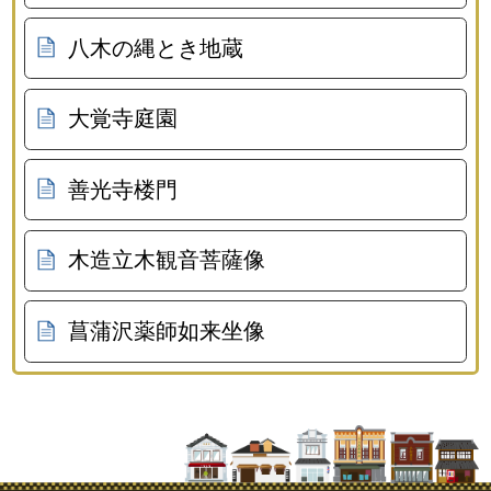
八木の縄とき地蔵
大覚寺庭園
善光寺楼門
木造立木観音菩薩像
菖蒲沢薬師如来坐像