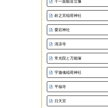
十一面観音立像
鈴之宮稲荷神社
愛宕神社
清凉寺
常光院と万能塚
宇迦魂稲荷神社
平福寺
日天宮