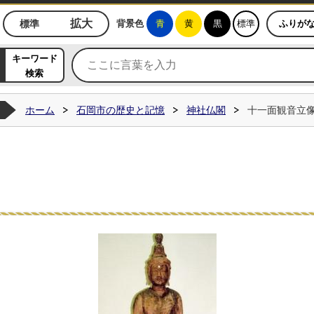
ジ
拡大
標準
背景色
青
黄
黒
標準
ふりが
キーワード
検索
ホーム
石岡市の歴史と記憶
神社仏閣
十一面観音立