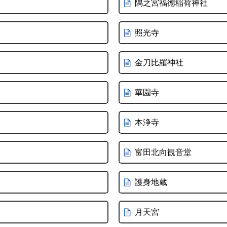
隅之宮福徳稲荷神社
照光寺
金刀比羅神社
華園寺
本浄寺
富田北向観音堂
護身地蔵
月天宮