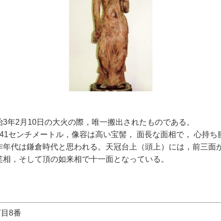
3年2月10日の大火の際，唯一搬出されたものである。
41センチメートル，像容は高い宝髻， 面長な面相で， 心持
作年代は鎌倉時代と思われる。天冠台上（頭上）には，前三面
笑相，そして頂の如来相で十一面となっている。
丁目8番