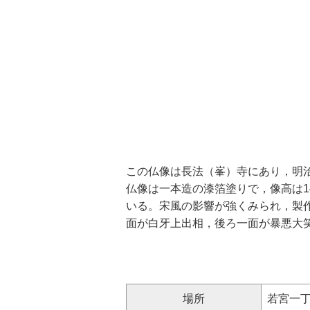
この仏像は長法（峯）寺にあり，明治
仏像は一本造の漆箔塗りで，像高は1
いる。宋風の影響が強くみられ，製
面が白牙上出相，後ろ一面が暴悪大
場所
若宮一