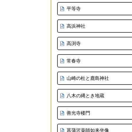
平等寺
高浜神社
高渕寺
常春寺
山崎の杜と鹿島神社
八木の縄とき地蔵
善光寺楼門
菖蒲沢薬師如来坐像