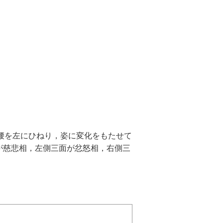
ち腰を左にひねり，姿に変化をもたせて
が慈悲相，左側三面が忿怒相，右側三