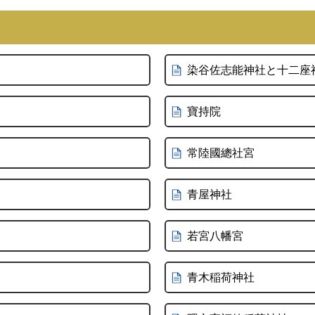
染谷佐志能神社と十二座
寶持院
常陸國總社宮
青屋神社
若宮八幡宮
青木稲荷神社