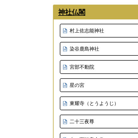
神社仏閣
村上佐志能神社
染谷鹿島神社
宮部不動院
星の宮
東耀寺（とうようじ）
二十三夜尊