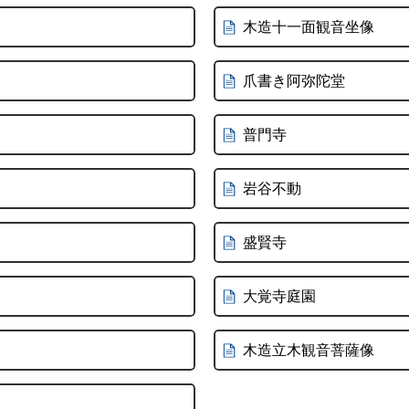
木造十一面観音坐像
爪書き阿弥陀堂
普門寺
岩谷不動
盛賢寺
大覚寺庭園
木造立木観音菩薩像