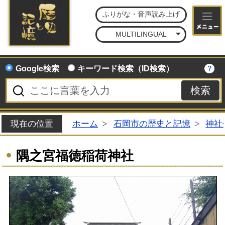
石
ふりがな・音声読み上げ
MULTILINGUAL
Google検索
キーワード検索（ID検索）
現在の位置
ホーム
石岡市の歴史と記憶
神社
隅之宮福徳稲荷神社