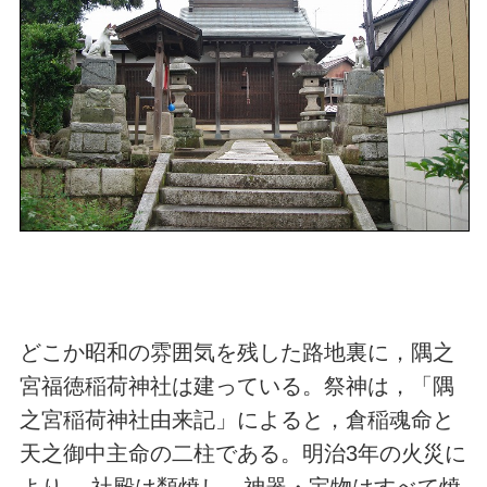
どこか昭和の雰囲気を残した路地裏に，隅之
宮福徳稲荷神社は建っている。祭神は，「隅
之宮稲荷神社由来記」によると，倉稲魂命と
天之御中主命の二柱である。明治3年の火災に
より， 社殿は類焼し，神器・宝物はすべて焼