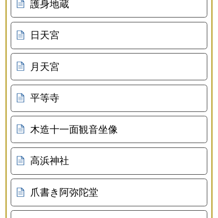
護身地蔵
日天宮
月天宮
平等寺
木造十一面観音坐像
高浜神社
爪書き阿弥陀堂