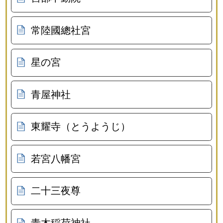
常陸國總社宮
星の宮
青屋神社
東耀寺（とうようじ）
若宮八幡宮
二十三夜尊
青木稲荷神社