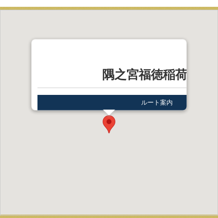
隅之宮福徳稲荷神社
ルート案内