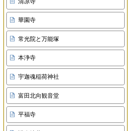
清凉寺
華園寺
常光院と万能塚
本浄寺
宇迦魂稲荷神社
富田北向観音堂
平福寺