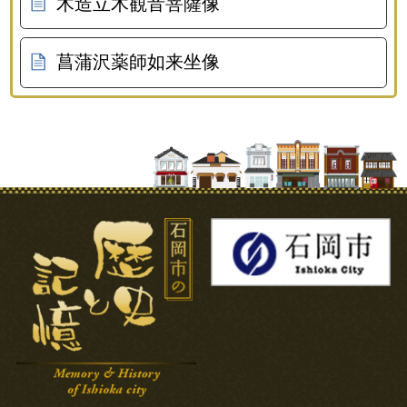
木造立木観音菩薩像
菖蒲沢薬師如来坐像
石岡市の歴史と記憶