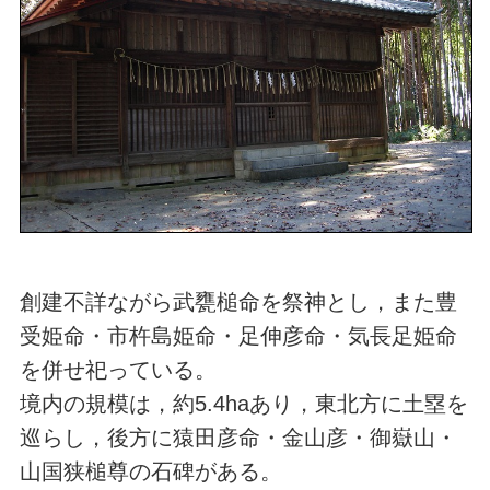
創建不詳ながら武甕槌命を祭神とし，また豊
受姫命・市杵島姫命・足伸彦命・気長足姫命
を併せ祀っている。
境内の規模は，約5.4haあり，東北方に土塁を
巡らし，後方に猿田彦命・金山彦・御嶽山・
山国狭槌尊の石碑がある。