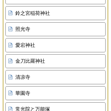
鈴之宮稲荷神社
照光寺
愛宕神社
金刀比羅神社
清凉寺
華園寺
常光院と万能塚