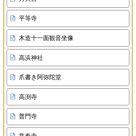
平等寺
木造十一面観音坐像
高浜神社
爪書き阿弥陀堂
高渕寺
普門寺
常春寺