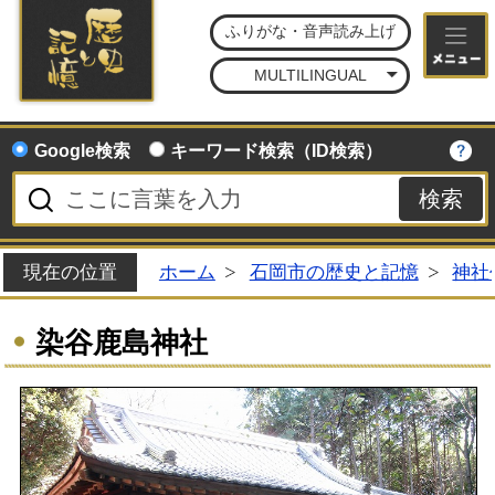
石
ふりがな・音声読み上げ
MULTILINGUAL
Google検索
キーワード検索（ID検索）
現在の位置
ホーム
石岡市の歴史と記憶
神社
染谷鹿島神社