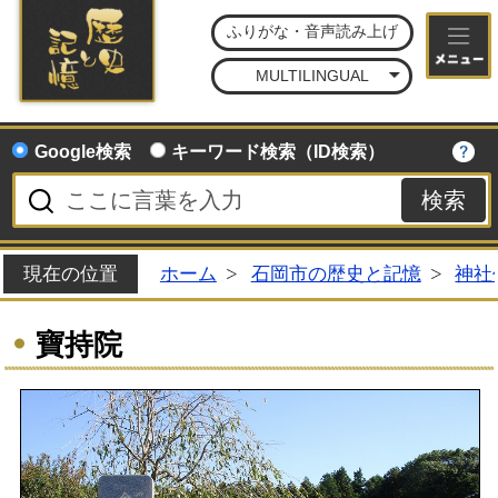
石
ふりがな・音声読み上げ
MULTILINGUAL
Google検索
キーワード検索（ID検索）
現在の位置
ホーム
石岡市の歴史と記憶
神社
寶持院