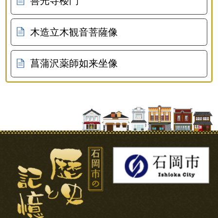
善光寺楼門
木造立木観音菩薩像
菖蒲沢薬師如来坐像
石岡市の歴史と記憶