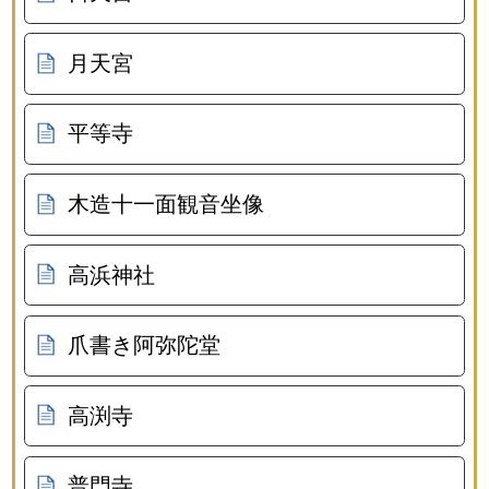
月天宮
平等寺
木造十一面観音坐像
高浜神社
爪書き阿弥陀堂
高渕寺
普門寺