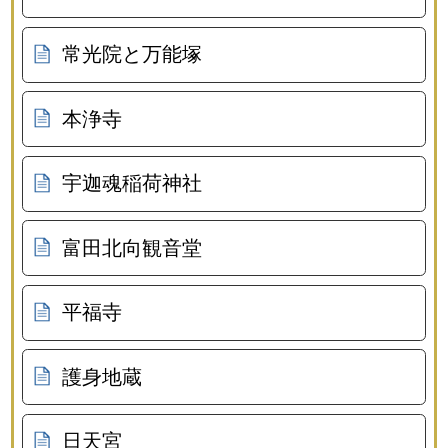
常光院と万能塚
本浄寺
宇迦魂稲荷神社
富田北向観音堂
平福寺
護身地蔵
日天宮