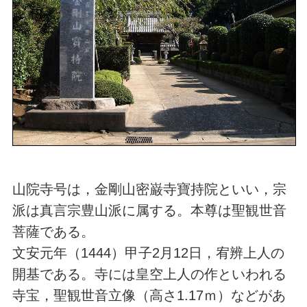
山院寺号は，金剛山密巌寺寶持院といい，宗
派は真言宗豊山派に属する。本尊は聖観世音
菩薩である。
文安元年（1444）甲子2月12日，宥辨上人の
開基である。寺には皇空上人の作といわれる
寺宝，聖観世音立像（高さ1.17ｍ）などがあ