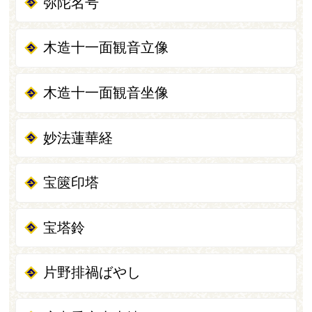
弥陀名号
木造十一面観音立像
木造十一面観音坐像
妙法蓮華経
宝篋印塔
宝塔鈴
片野排禍ばやし