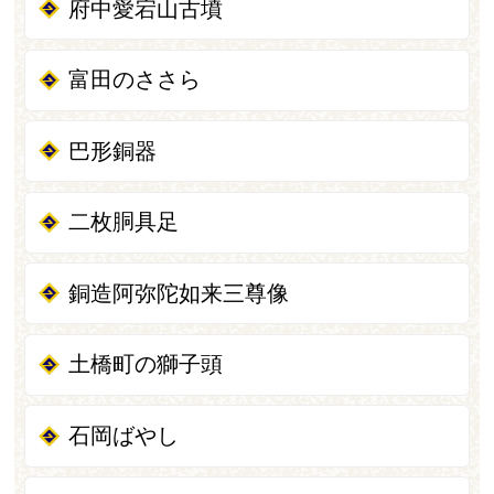
府中愛宕山古墳
富田のささら
巴形銅器
二枚胴具足
銅造阿弥陀如来三尊像
土橋町の獅子頭
石岡ばやし