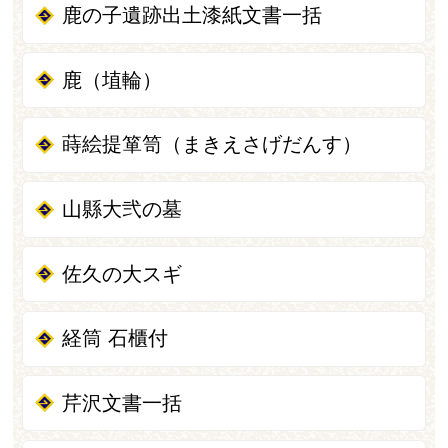
鹿の子遺跡出土漆紙文書一括
鹿（埴輪）
蒔絵提箪笥（まきえさげだんす）
山縣大弐の墓
佐久の大スギ
経筒 石櫃付
芹沢文書一括