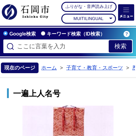
ふりがな・音声読み上げ
石岡市公式ホームペー
MUITILINGUAL
Google検索
キーワード検索（ID検索）
現在のページ
ホーム
子育て・教育・スポーツ
>
>
一遍上人名号