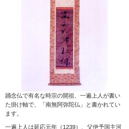
踊念仏で有名な時宗の開祖、一遍上人が書い
た掛け軸で、「南無阿弥陀仏」と書かれてい
ます。
一遍上人は延応元年（1239）、父伊予国主河