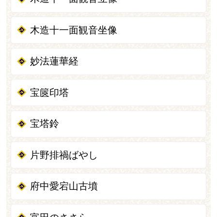
木造十一面観音坐像
妙法蓮華経
宝篋印塔
宝塔鈴
片野排禍ばやし
府中愛宕山古墳