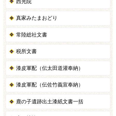
西光院
真家みたまおどり
常陸総社文書
税所文書
漆皮軍配（伝太田道灌奉納）
漆皮軍配（伝佐竹義宣奉納）
鹿の子遺跡出土漆紙文書一括