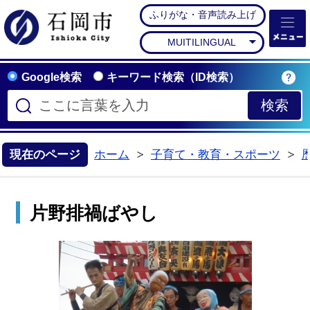
ふりがな・音声読み上げ
石岡市公式ホームペー
MUITILINGUAL
Google検索
キーワード検索（ID検索）
現在のページ
ホーム
子育て・教育・スポーツ
>
>
片野排禍ばやし