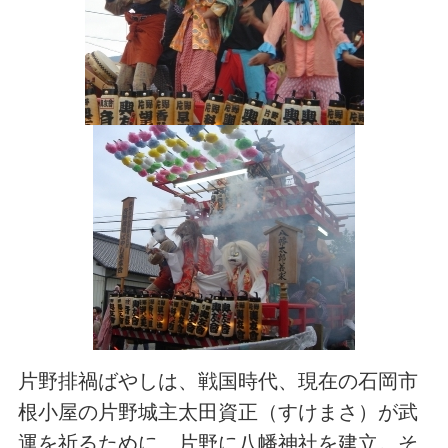
片野排禍ばやしは、戦国時代、現在の石岡市
根小屋の片野城主太田資正（すけまさ）が武
運を祈るために、片野に八幡神社を建立。そ