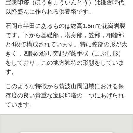
宝篋印塔（ほうきょういんとう）は鎌倉時代
以降盛んに作られる供養塔です。
石岡市半田にあるものは総高1.5mで花崗岩製
です。下から基礎部，塔身部，笠部，相輪部
と4段で構成されています。特に笠部の形が大
きく，四隅の飾り突起が蕨手状（こぶし形）
をしており，この地方独特の形態をしていま
す。
このような特徴から筑波山周辺域における保
存度の良い貴重な宝篋印塔の一つにあげられ
ています。