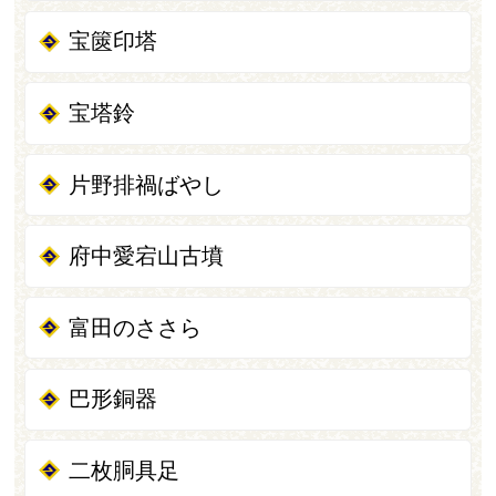
宝篋印塔
宝塔鈴
片野排禍ばやし
府中愛宕山古墳
富田のささら
巴形銅器
二枚胴具足