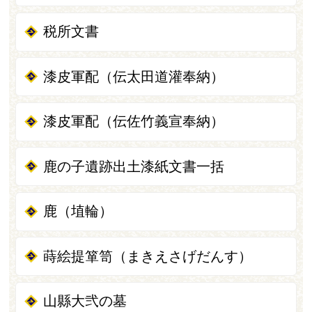
税所文書
漆皮軍配（伝太田道灌奉納）
漆皮軍配（伝佐竹義宣奉納）
鹿の子遺跡出土漆紙文書一括
鹿（埴輪）
蒔絵提箪笥（まきえさげだんす）
山縣大弐の墓