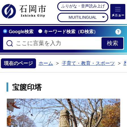
ふりがな・音声読み上げ
石岡市公式ホームペー
MUITILINGUAL
Google検索
キーワード検索（ID検索）
現在のページ
ホーム
子育て・教育・スポーツ
>
>
宝篋印塔