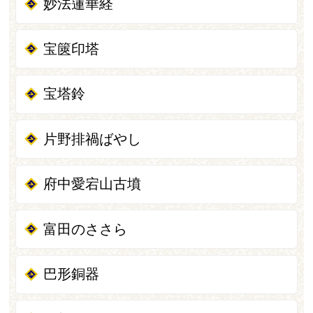
妙法蓮華経
宝篋印塔
宝塔鈴
片野排禍ばやし
府中愛宕山古墳
富田のささら
巴形銅器