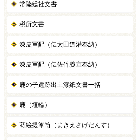
常陸総社文書
税所文書
漆皮軍配（伝太田道灌奉納）
漆皮軍配（伝佐竹義宣奉納）
鹿の子遺跡出土漆紙文書一括
鹿（埴輪）
蒔絵提箪笥（まきえさげだんす）