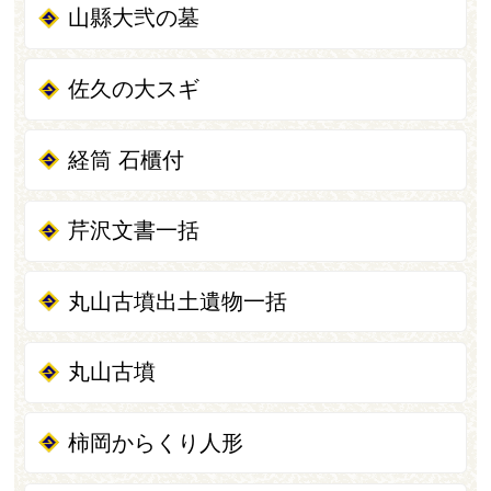
山縣大弐の墓
佐久の大スギ
経筒 石櫃付
芹沢文書一括
丸山古墳出土遺物一括
丸山古墳
柿岡からくり人形