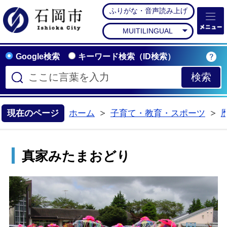
ふりがな・音声読み上げ
石岡市公式ホームペー
MUITILINGUAL
Google検索
キーワード検索（ID検索）
現在のページ
ホーム
子育て・教育・スポーツ
>
>
真家みたまおどり