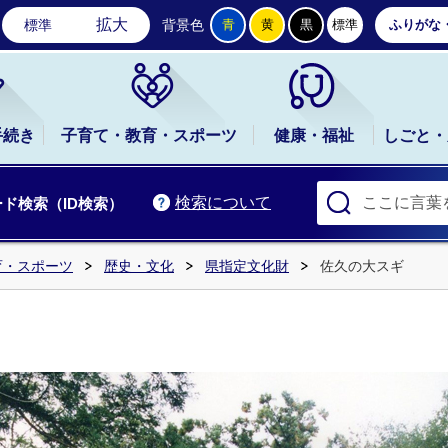
石岡市公式ホームページ
拡大
標準
背景色
青
黄
黒
標準
ふりがな
手続き
子育て・教育・スポーツ
健康・福祉
しごと・
検索について
ド検索（ID検索）
育・スポーツ
歴史・文化
県指定文化財
佐久の大スギ