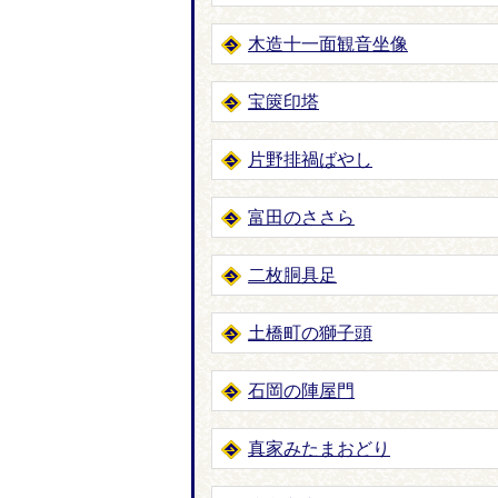
木造十一面観音坐像
宝篋印塔
片野排禍ばやし
富田のささら
二枚胴具足
土橋町の獅子頭
石岡の陣屋門
真家みたまおどり