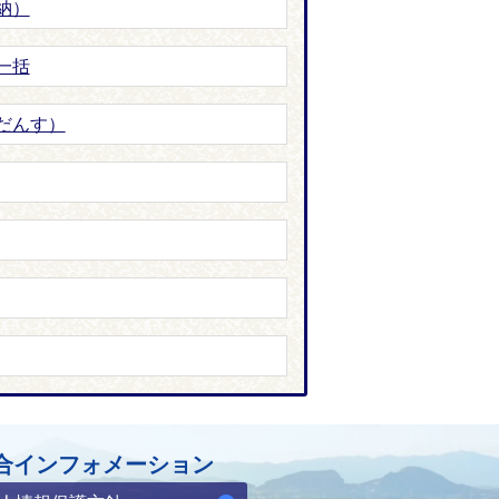
納）
一括
だんす）
合インフォメーション