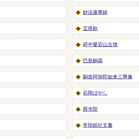
妙法蓮華経
宝塔鈴
府中愛宕山古墳
巴形銅器
銅造阿弥陀如来三尊像
石岡ばやし
西光院
常陸総社文書