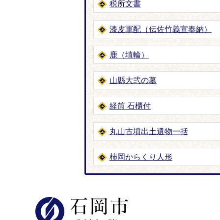
税所文書
漆皮軍配（伝佐竹義宣奉納）
鹿（埴輪）
山縣大弐の墓
経筒 石櫃付
丸山古墳出土遺物一括
柿岡からくり人形
石岡市公式