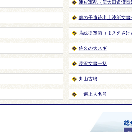
漆皮軍配（伝太田道灌奉
鹿の子遺跡出土漆紙文書
蒔絵提箪笥（まきえさげ
佐久の大スギ
芹沢文書一括
丸山古墳
一遍上人名号
ホームページ
総