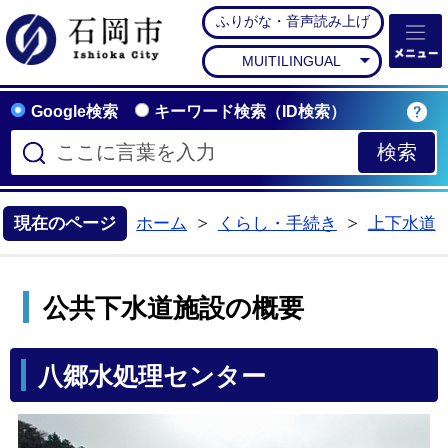
ふりがな・音声読み上げ
石岡市公式ホームペー
MUITILINGUAL
Google検索
キーワード検索（ID検索）
現在のページ
ホーム
くらし・手続き
上下水道
>
>
公共下水道施設の概要
八郷水処理センター