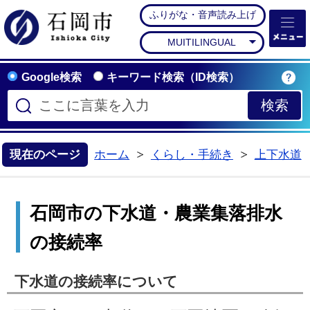
ふりがな・音声読み上げ
石岡市公式ホームペー
MUITILINGUAL
Google検索
キーワード検索（ID検索）
現在のページ
ホーム
くらし・手続き
上下水道
>
>
石岡市の下水道・農業集落排水
の接続率
下水道の接続率について