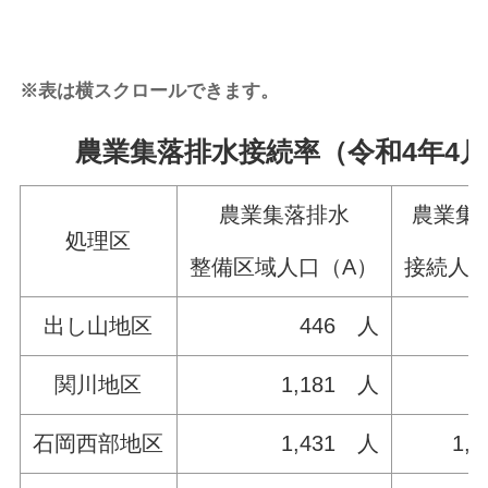
※表は横スクロールできます。
農業集落排水接続率（令和4年4月
農業集落排水
農業集
処理区
整備区域人口（A）
接続人口
出し山地区
446 人
4
関川地区
1,181 人
8
石岡西部地区
1,431 人
1,