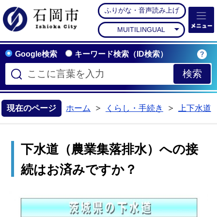
ふりがな・音声読み上げ
石岡市公式ホームペー
MUITILINGUAL
Google検索
キーワード検索（ID検索）
現在のページ
ホーム
くらし・手続き
上下水道
>
>
下水道（農業集落排水）への接
続はお済みですか？