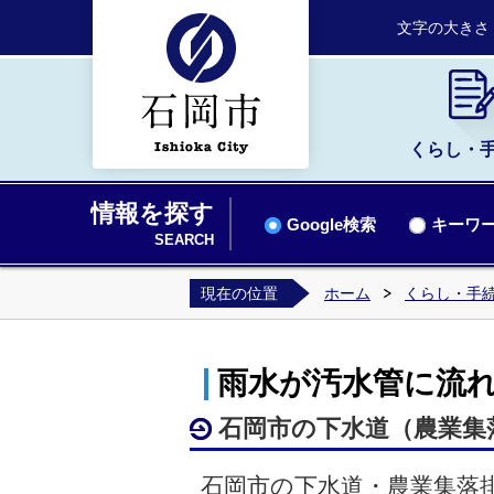
文字の大きさ
くらし・
情報を探す
Google検索
キーワー
SEARCH
現在の位置
ホーム
くらし・手
雨水が汚水管に流
石岡市の下水道（農業集
石岡市の下水道・農業集落