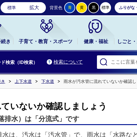
石岡市公式ホームページ
拡大
標準
背景色
青
黄
黒
標準
ふりがな
手続き
子育て・教育・スポーツ
健康・福祉
しごと・
検索について
ド検索（ID検索）
続き
上下水道
下水道
雨水が汚水管に流れていないか確認し
れていないか確認しましょう
落排水）は「分流式」です
排水は、汚水は「汚水管」で、雨水は「水路な