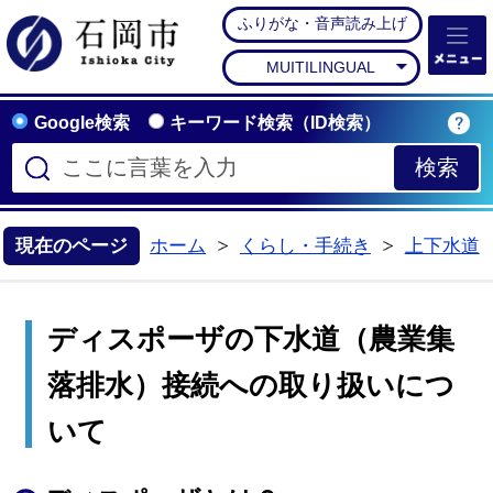
ふりがな・音声読み上げ
石岡市公式ホームペー
MUITILINGUAL
Google検索
キーワード検索（ID検索）
現在のページ
ホーム
くらし・手続き
上下水道
>
>
ディスポーザの下水道（農業集
落排水）接続への取り扱いにつ
いて