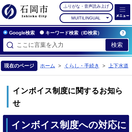
ふりがな・音声読み上げ
石岡市公式ホームペー
MUITILINGUAL
Google検索
キーワード検索（ID検索）
現在のページ
ホーム
くらし・手続き
上下水道
>
>
インボイス制度に関するお知ら
せ
インボイス制度への対応に