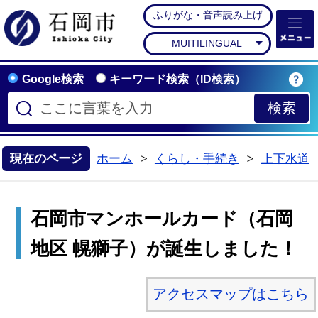
ふりがな・音声読み上げ
石岡市公式ホームペー
MUITILINGUAL
Google検索
キーワード検索（ID検索）
現在のページ
ホーム
くらし・手続き
上下水道
>
>
石岡市マンホールカード（石岡
地区 幌獅子）が誕生しました！
アクセスマップはこちら