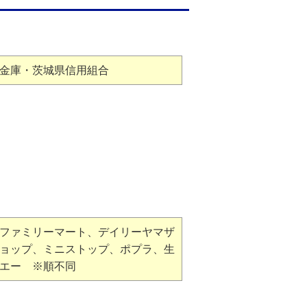
金庫・茨城県信用組合
、ファミリーマート、デイリーヤマザ
ョップ、ミニストップ、ポプラ、生
エー ※順不同