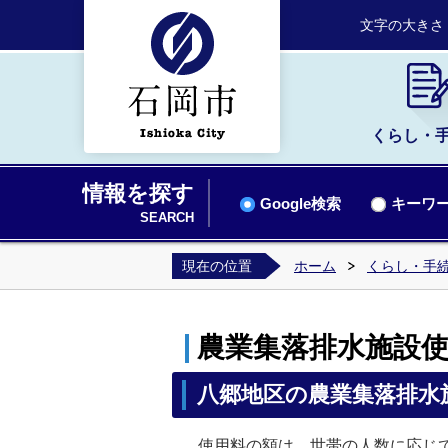
文字の大きさ
くらし・
情報を探す
Google検索
キーワー
SEARCH
現在の位置
ホーム
くらし・手
農業集落排水施設使
八郷地区の農業集落排水
使用料の額は、世帯の人数に応じて