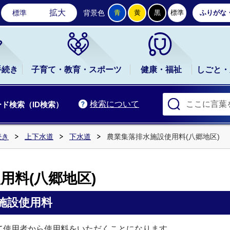
石岡市公式ホームページ
拡大
標準
背景色
青
黄
黒
標準
ふりがな
手続き
子育て・教育・スポーツ
健康・福祉
しごと・
検索について
ド検索（ID検索）
続き
上下水道
下水道
農業集落排水施設使用料(八郷地区)
用料(八郷地区)
施設使用料
使用者から使用料をいただくことになります。