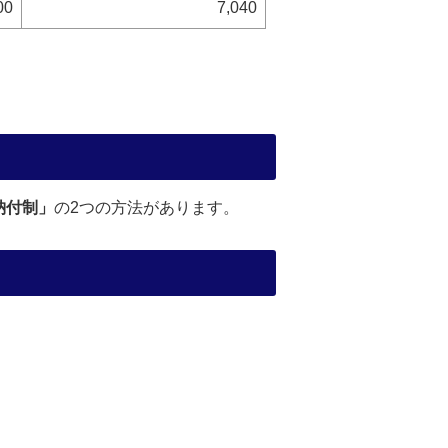
00
7,040
納付制」
の2つの方法があります。
」