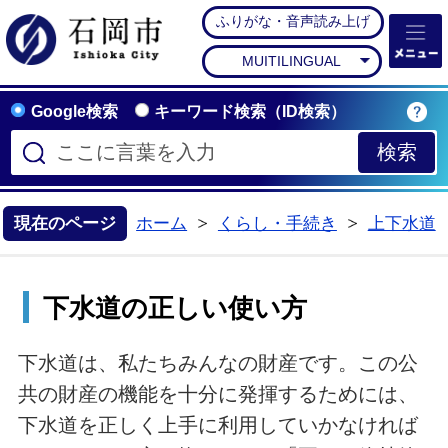
ふりがな・音声読み上げ
石岡市公式ホームペー
MUITILINGUAL
Google検索
キーワード検索（ID検索）
現在のページ
ホーム
くらし・手続き
上下水道
>
>
下水道の正しい使い方
下水道は、私たちみんなの財産です。この公
共の財産の機能を十分に発揮するためには、
下水道を正しく上手に利用していかなければ