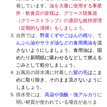
発しています。
油を大量に使用する事業
所・飲食店の皆様は、グリース阻集器
（グリーストラップ）の適切な維持管理
（定期的な清掃）をしましょう
。
台所では、
野菜くずやごはんの残り、て
んぷら油やサラダ油などの食用廃油
を流
さないようにしましょう
。
食用油は、固
めたり新聞紙に吸わせるなどして燃える
ごみとして処分しましょう。
お風呂の排水溝に付着した
髪の毛
はこま
めに取り除き、そのまま流さないように
しましょう
。
排水管には、
高温や強酸・強アルカリ
に
弱い材質が使われている場合がありま