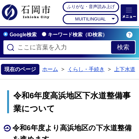
ふりがな・音声読み上げ
石岡市公式ホームペー
MUITILINGUAL
Google検索
キーワード検索（ID検索）
現在のページ
ホーム
くらし・手続き
上下水道
>
>
令和6年度高浜地区下水道整備事
業について
令和6年度より高浜地区の下水道整備