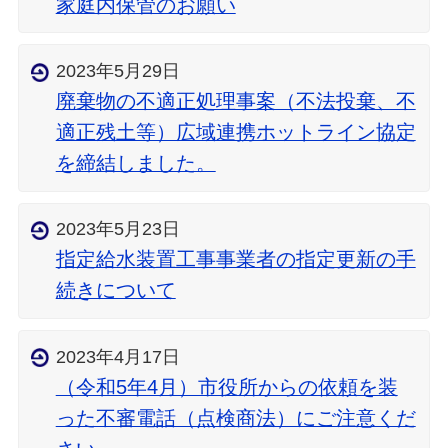
家庭内保管のお願い
2023年5月29日
廃棄物の不適正処理事案（不法投棄、不
適正残土等）広域連携ホットライン協定
を締結しました。
2023年5月23日
指定給水装置工事事業者の指定更新の手
続きについて
2023年4月17日
（令和5年4月）市役所からの依頼を装
った不審電話（点検商法）にご注意くだ