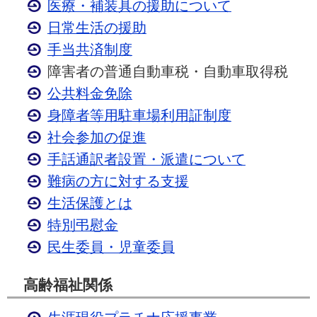
医療・補装具の援助について
日常生活の援助
手当共済制度
障害者の普通自動車税・自動車取得税
公共料金免除
身障者等用駐車場利用証制度
社会参加の促進
手話通訳者設置・派遣について
難病の方に対する支援
生活保護とは
特別弔慰金
民生委員・児童委員
高齢福祉関係