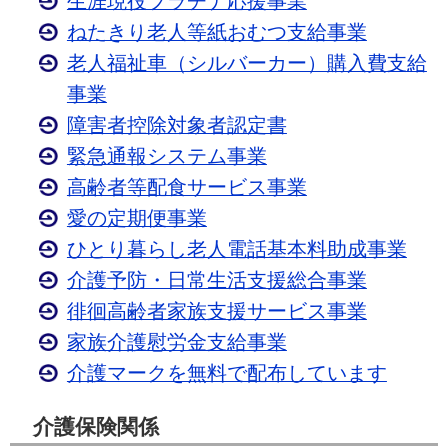
生涯現役プラチナ応援事業
ねたきり老人等紙おむつ支給事業
老人福祉車（シルバーカー）購入費支給
事業
障害者控除対象者認定書
緊急通報システム事業
高齢者等配食サービス事業
愛の定期便事業
ひとり暮らし老人電話基本料助成事業
介護予防・日常生活支援総合事業
徘徊高齢者家族支援サービス事業
家族介護慰労金支給事業
介護マークを無料で配布しています
介護保険関係