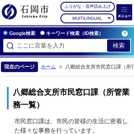
ふりがな・音声読み上げ
石岡市公式ホームペー
MUITILINGUAL
Google検索
キーワード検索（ID検索）
現在のページ
ホーム
八郷総合支所市民窓口課（所
八郷総合支所市民窓口課（所管業
務一覧）
市民窓口課は、市民の皆様の生活に密着し
た様々な事務を行っています。